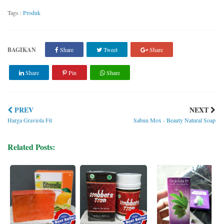
Tags :
Produk
BAGIKAN
Share
Tweet
Share
Share
Pin
Share
PREV
NEXT
Harga Graviola Fit
Sabun Mox - Beauty Natural Soap
Related Posts: